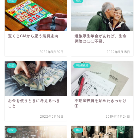
雑記
雑記
宝くじCMから思う消費志向
遺族厚生年金があれば、生命
保険はほぼ不要。
2022年5月20日
2022年5月18日
雑記
不動産投資
お金を使うときに考えるべき
不動産投資を始めたきっかけ
こと
①
2022年5月16日
2019年11月24日
雑記
雑記