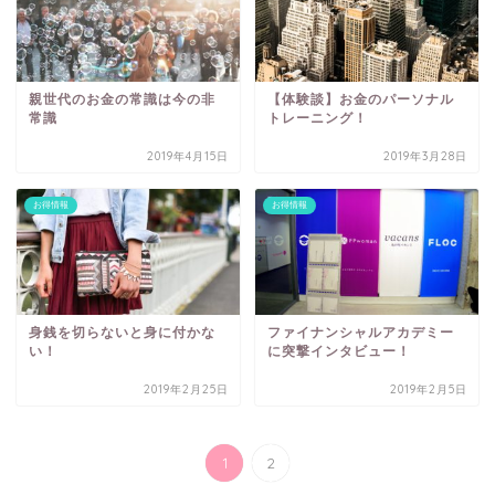
親世代のお金の常識は今の非
【体験談】お金のパーソナル
常識
トレーニング！
2019年4月15日
2019年3月28日
お得情報
お得情報
身銭を切らないと身に付かな
ファイナンシャルアカデミー
い！
に突撃インタビュー！
2019年2月25日
2019年2月5日
1
2