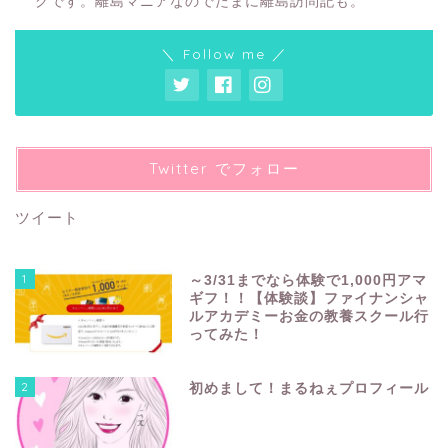
グです。離島マニアなのでたまに離島訪問記も。
＼ Follow me ／
Twitter でフォロー
ツイート
1
～3/31までなら体験で1,000円アマ
ギフ！！【体験談】ファイナンシャ
ルアカデミーお金の教養スクール行
ってみた！
2
初めまして！まるねぇプロフィール