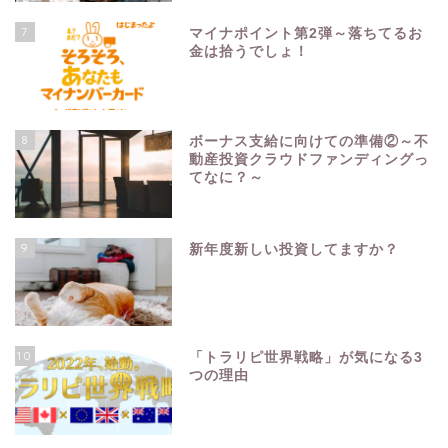
7
マイナポイント第2弾～落ちてるお
金は拾うでしょ！
8
ボーナス支給に向けての準備②～不
動産投資クラウドファンディングっ
てなに？～
9
新年度新しい投資してますか？
10
「トラリピ世界戦略」が気になる3
つの理由