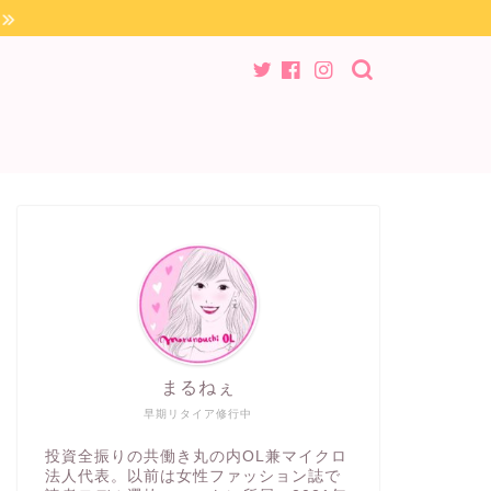
まるねぇ
早期リタイア修行中
投資全振りの共働き丸の内OL兼マイクロ
法人代表。以前は女性ファッション誌で