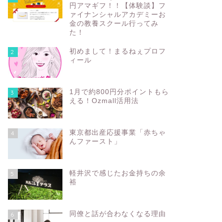
円アマギフ！！【体験談】フ
ァイナンシャルアカデミーお
金の教養スクール行ってみ
た！
初めまして！まるねぇプロフ
2
ィール
1月で約800円分ポイントもら
3
える！Ozmall活用法
東京都出産応援事業「赤ちゃ
4
んファースト」
軽井沢で感じたお金持ちの余
5
裕
同僚と話が合わなくなる理由
6