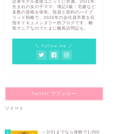
読者モデル選抜ユニットに所属。2021年
生まれの女の子ママ。簿記2級・宅建など
多数の資格を保有。投資と節約のハイブ
リッド戦略で、2026年の会社員卒業を目
指すドキュメンタリー的ブログです。離
島マニアなのでたまに離島訪問記も。
＼ Follow me ／
Twitter でフォロー
ツイート
～3/31までなら体験で1,000
1