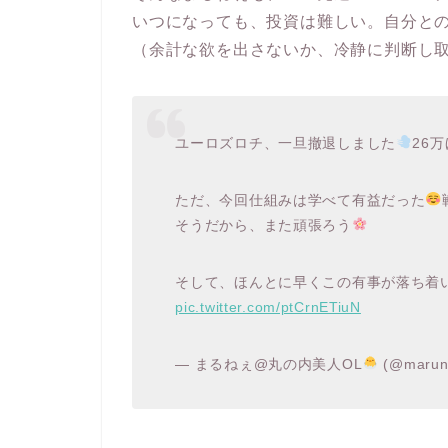
いつになっても、投資は難しい。自分と
（余計な欲を出さないか、冷静に判断し
ユーロズロチ、一旦撤退しました
26
ただ、今回仕組みは学べて有益だった
そうだから、また頑張ろう
そして、ほんとに早くこの有事が落ち着
pic.twitter.com/ptCrnETiuN
— まるねぇ@丸の内美人OL
(@marun