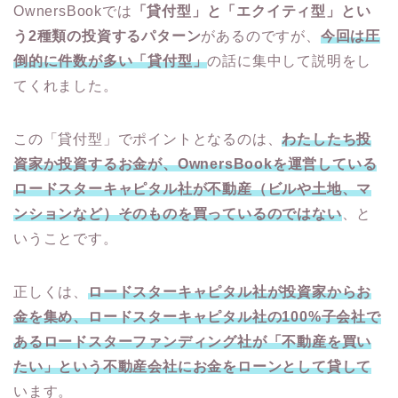
OwnersBookでは
「貸付型」と「エクイティ型」とい
う2種類の投資するパターン
があるのですが、
今回は圧
倒的に件数が多い「貸付型」
の話に集中して説明をし
てくれました。
この「貸付型」でポイントとなるのは、
わたしたち投
資家か投資するお金が、
OwnersBook
を運営している
ロードスターキャピタル社が不動産（ビルや土地、マ
ンションなど）そのものを買っているのではない
、と
いうことです。
正しくは、
ロードスターキャピタル社が投資家からお
金を集め、ロードスターキャピタル社の
100%
子会社で
あるロードスターファンディング社が「不動産を買い
たい」という不動産会社にお金をローンとして貸して
います。