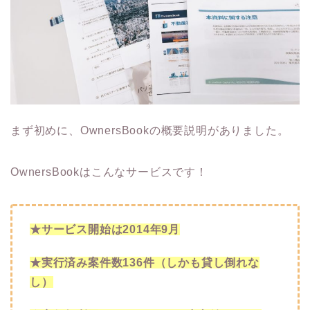
まず初めに、OwnersBookの概要説明がありました。
OwnersBookはこんなサービスです！
★サービス開始は
2014
年
9
月
★実行済み案件数
136
件（しかも貸し倒れな
し）