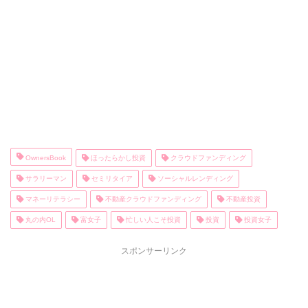
OwnersBook
ほったらかし投資
クラウドファンディング
サラリーマン
セミリタイア
ソーシャルレンディング
マネーリテラシー
不動産クラウドファンディング
不動産投資
丸の内OL
富女子
忙しい人こそ投資
投資
投資女子
スポンサーリンク