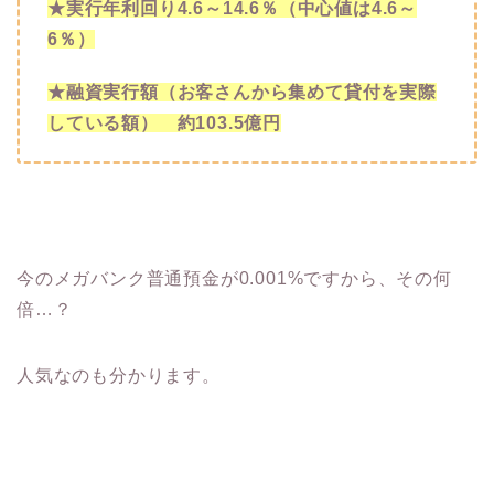
★実行年利回り
4.6
～
14.6
％（中心値は
4.6
～
6
％）
★融資実行額（お客さんから集めて貸付を実際
している額） 約
103.5
億円
今のメガバンク普通預金が0.001%ですから、その何
倍…？
人気なのも分かります。