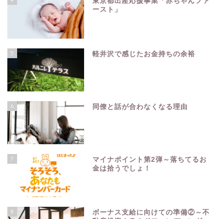
東京都出産応援事業「赤ちゃんファ
ースト」
5
軽井沢で感じたお金持ちの余裕
6
同僚と話が合わなくなる理由
7
マイナポイント第2弾～落ちてるお
金は拾うでしょ！
8
ボーナス支給に向けての準備②～不