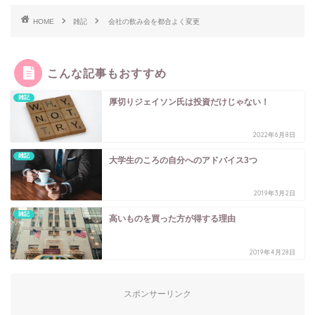
HOME
雑記
会社の飲み会を都合よく変更
こんな記事もおすすめ
雑記
厚切りジェイソン氏は投資だけじゃない！
2022年6月8日
雑記
大学生のころの自分へのアドバイス3つ
2019年3月2日
雑記
高いものを買った方が得する理由
2019年4月28日
スポンサーリンク