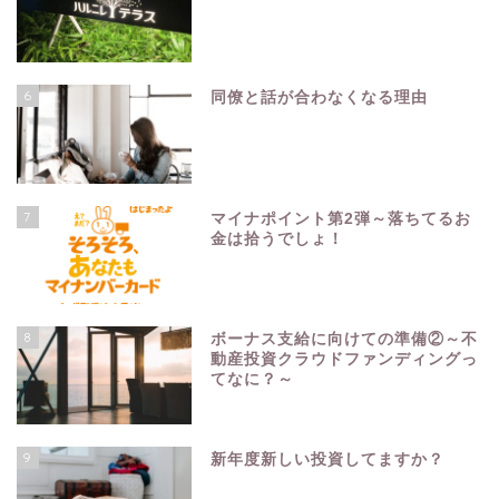
6
同僚と話が合わなくなる理由
7
マイナポイント第2弾～落ちてるお
金は拾うでしょ！
8
ボーナス支給に向けての準備②～不
動産投資クラウドファンディングっ
てなに？～
9
新年度新しい投資してますか？