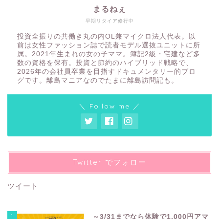
まるねぇ
早期リタイア修行中
投資全振りの共働き丸の内OL兼マイクロ法人代表。以
前は女性ファッション誌で読者モデル選抜ユニットに所
属。2021年生まれの女の子ママ。簿記2級・宅建など多
数の資格を保有。投資と節約のハイブリッド戦略で、
2026年の会社員卒業を目指すドキュメンタリー的ブロ
グです。離島マニアなのでたまに離島訪問記も。
＼ Follow me ／
Twitter でフォロー
ツイート
1
～3/31までなら体験で1,000円アマ