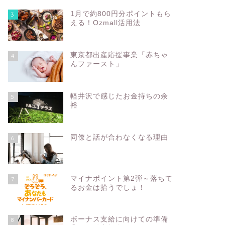
1月で約800円分ポイントもら
3
える！Ozmall活用法
東京都出産応援事業「赤ちゃ
4
んファースト」
軽井沢で感じたお金持ちの余
5
裕
同僚と話が合わなくなる理由
6
マイナポイント第2弾～落ちて
7
るお金は拾うでしょ！
ボーナス支給に向けての準備
8