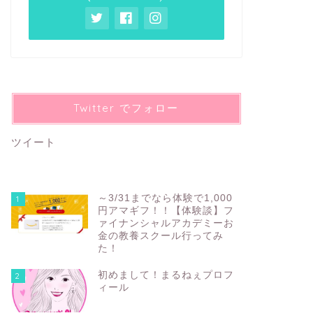
Twitter でフォロー
ツイート
～3/31までなら体験で1,000
1
円アマギフ！！【体験談】フ
ァイナンシャルアカデミーお
金の教養スクール行ってみ
た！
初めまして！まるねぇプロフ
2
ィール