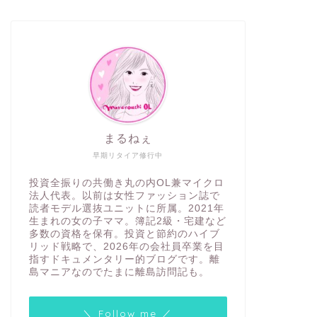
まるねぇ
早期リタイア修行中
投資全振りの共働き丸の内OL兼マイクロ
法人代表。以前は女性ファッション誌で
読者モデル選抜ユニットに所属。2021年
生まれの女の子ママ。簿記2級・宅建など
多数の資格を保有。投資と節約のハイブ
リッド戦略で、2026年の会社員卒業を目
指すドキュメンタリー的ブログです。離
島マニアなのでたまに離島訪問記も。
＼ Follow me ／