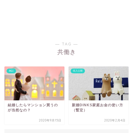
― TAG ―
共働き
雑記
収入公開
結婚したらマンション買うの
新婚DINKS家庭お金の使い方
が当然なの？
（暫定）
2020年9月15日
2020年2月4日