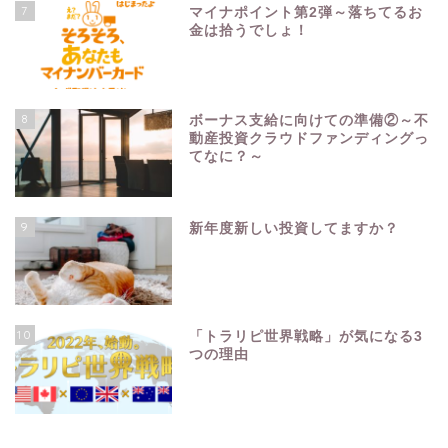
7
マイナポイント第2弾～落ちてるお
金は拾うでしょ！
8
ボーナス支給に向けての準備②～不
動産投資クラウドファンディングっ
てなに？～
9
新年度新しい投資してますか？
10
「トラリピ世界戦略」が気になる3
つの理由