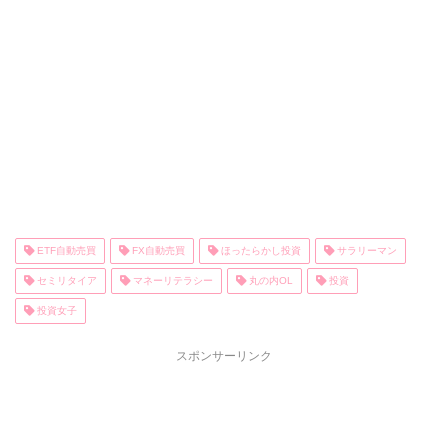
ETF自動売買
FX自動売買
ほったらかし投資
サラリーマン
セミリタイア
マネーリテラシー
丸の内OL
投資
投資女子
スポンサーリンク