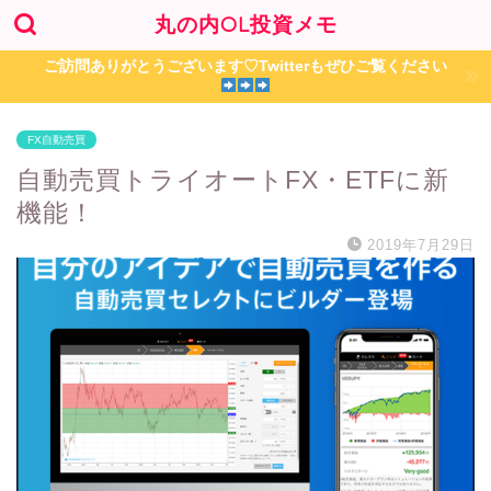
丸の内OL投資メモ
ご訪問ありがとうございます♡Twitterもぜひご覧ください
FX自動売買
自動売買トライオートFX・ETFに新
機能！
2019年7月29日