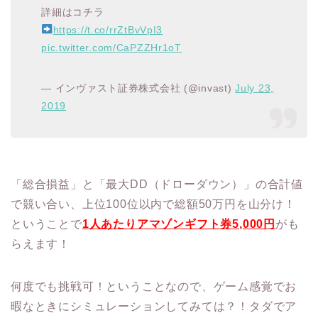
詳細はコチラ
https://t.co/rrZtBvVpI3
pic.twitter.com/CaPZZHr1oT
— インヴァスト証券株式会社 (@invast)
July 23,
2019
「総合損益」と「最大DD（ドローダウン）」の合計値
で競い合い、上位100位以内で総額50万円を山分け！
ということで
1
人あたりアマゾンギフト券
5,000
円
がも
らえます！
何度でも挑戦可！ということなので、ゲーム感覚でお
暇なときにシミュレーションしてみては？！タダでア