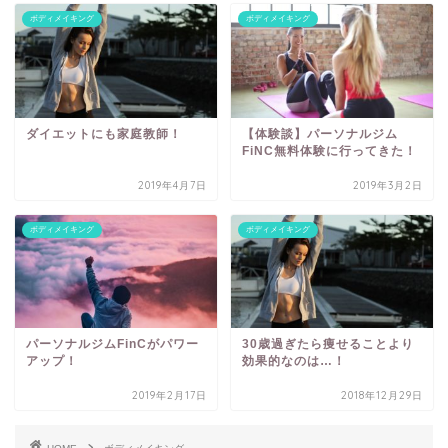
ボディメイキング
ボディメイキング
ダイエットにも家庭教師！
【体験談】パーソナルジム
FiNC無料体験に行ってきた！
2019年4月7日
2019年3月2日
ボディメイキング
ボディメイキング
パーソナルジムFinCがパワー
30歳過ぎたら痩せることより
アップ！
効果的なのは…！
2019年2月17日
2018年12月29日