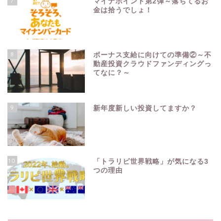
7
マイナポイント第2弾～落ちてるお
金は拾うでしょ！
8
ボーナス支給に向けての準備②～不
動産投資クラウドファンディングっ
てなに？～
9
新年度新しい投資してますか？
10
「トラリピ世界戦略」が気になる3
つの理由