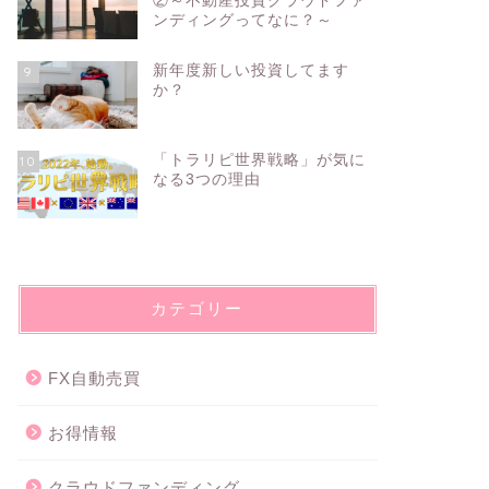
②～不動産投資クラウドファ
ンディングってなに？～
新年度新しい投資してます
9
か？
「トラリピ世界戦略」が気に
10
なる3つの理由
カテゴリー
FX自動売買
お得情報
クラウドファンディング