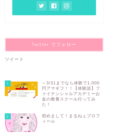
Twitter でフォロー
ツイート
～3/31までなら体験で1,000
1
円アマギフ！！【体験談】フ
ァイナンシャルアカデミーお
金の教養スクール行ってみ
た！
初めまして！まるねぇプロフ
2
ィール