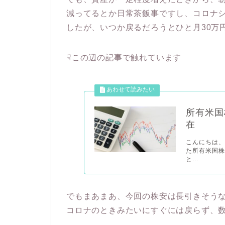
減ってるとか日常茶飯事ですし、コロナ
したが、いつか戻るだろうとひと月30万
☟この辺の記事で触れています
所有米国
在
こんにちは、
た所有米国株
と...
でもまあまあ、今回の株安は長引きそう
コロナのときみたいにすぐには戻らず、