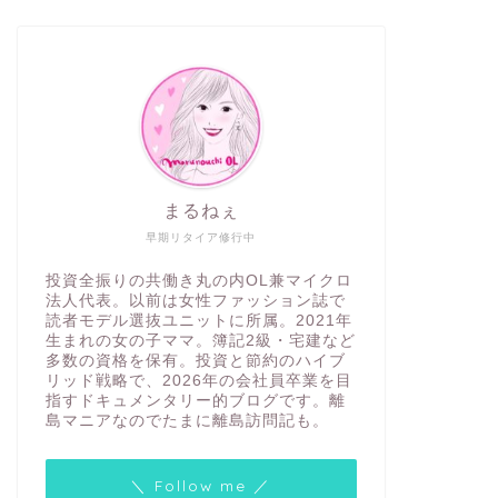
まるねぇ
早期リタイア修行中
投資全振りの共働き丸の内OL兼マイクロ
法人代表。以前は女性ファッション誌で
読者モデル選抜ユニットに所属。2021年
生まれの女の子ママ。簿記2級・宅建など
多数の資格を保有。投資と節約のハイブ
リッド戦略で、2026年の会社員卒業を目
指すドキュメンタリー的ブログです。離
島マニアなのでたまに離島訪問記も。
＼ Follow me ／