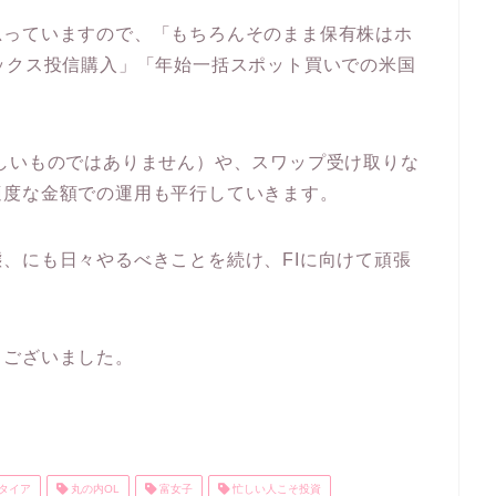
思っていますので、「もちろんそのまま保有株はホ
ックス投信購入」「年始一括スポット買いでの米国
。
しいものではありません）や、スワップ受け取りな
適度な金額での運用も平行していきます。
、にも日々やるべきことを続け、FIに向けて頑張
うございました。
タイア
丸の内OL
富女子
忙しい人こそ投資