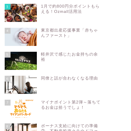
1月で約800円分ポイントもら
3
える！Ozmall活用法
東京都出産応援事業「赤ちゃ
4
んファースト」
軽井沢で感じたお金持ちの余
5
裕
同僚と話が合わなくなる理由
6
マイナポイント第2弾～落ちて
7
るお金は拾うでしょ！
ボーナス支給に向けての準備
8