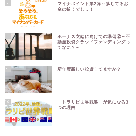
7
マイナポイント第2弾～落ちてるお
金は拾うでしょ！
8
ボーナス支給に向けての準備②～不
動産投資クラウドファンディングっ
てなに？～
9
新年度新しい投資してますか？
10
「トラリピ世界戦略」が気になる3
つの理由