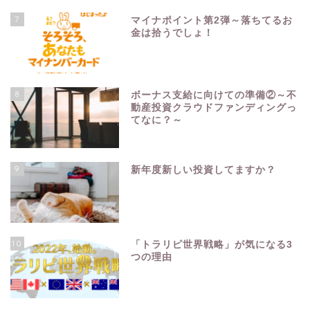
7
マイナポイント第2弾～落ちてるお
金は拾うでしょ！
8
ボーナス支給に向けての準備②～不
動産投資クラウドファンディングっ
てなに？～
9
新年度新しい投資してますか？
10
「トラリピ世界戦略」が気になる3
つの理由