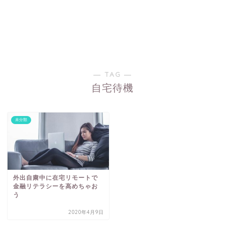
― TAG ―
自宅待機
未分類
外出自粛中に在宅リモートで
金融リテラシーを高めちゃお
う
2020年4月9日